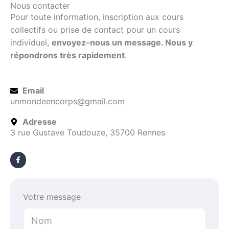
Nous contacter
Pour toute information, inscription aux cours
collectifs ou prise de contact pour un cours
individuel,
envoyez-nous un message. Nous y
répondrons très rapidement
.
Email
unmondeencorps@gmail.com
Adresse
3 rue Gustave Toudouze, 35700 Rennes
F
a
c
e
b
o
o
k
-
Votre message
f
N
o