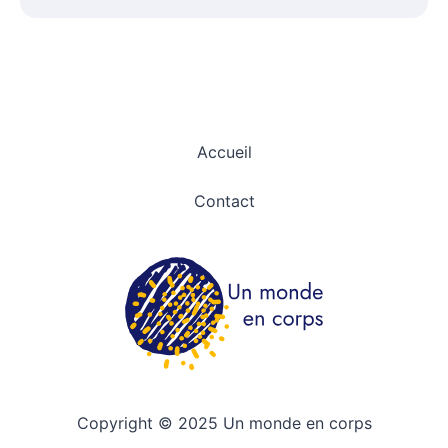
p
h
o
n
e
Accueil
Contact
Copyright © 2025 Un monde en corps